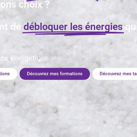
 bons choix ?
nt de
débloquer les énergies
qu
ice énergétique
tions
Découvrez mes formations
Découvrez mes tar