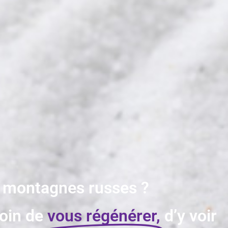
s montagnes russes ?
oin de
vous régénérer,
d’y voir