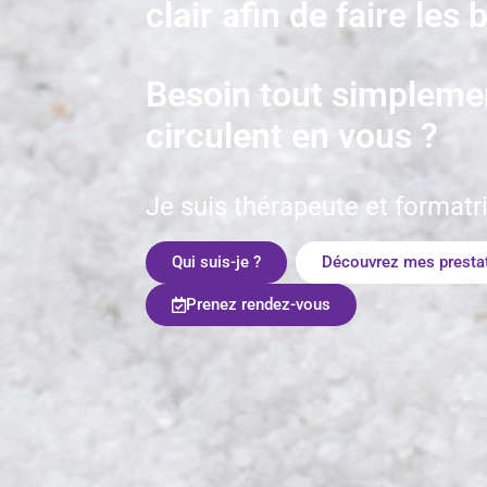
clair afin de faire les
Besoin tout simpleme
circulent en vous ?
Je suis thérapeute et formatr
Qui suis-je ?
Découvrez mes presta
Prenez rendez-vous